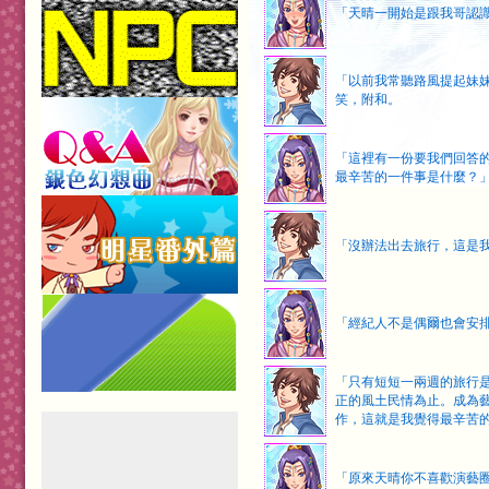
「天晴一開始是跟我哥認
「以前我常聽路風提起妹
笑，附和。
「這裡有一份要我們回答
最辛苦的一件事是什麼？
「沒辦法出去旅行，這是
「經紀人不是偶爾也會安
「只有短短一兩週的旅行
正的風土民情為止。成為
作，這就是我覺得最辛苦
「原來天晴你不喜歡演藝