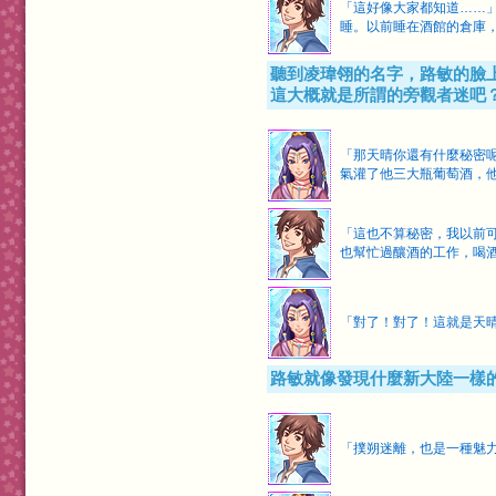
「這好像大家都知道……
睡。以前睡在酒館的倉庫
聽到凌瑋翎的名字，路敏的臉
這大概就是所謂的旁觀者迷吧
「那天晴你還有什麼秘密
氣灌了他三大瓶葡萄酒，
「這也不算秘密，我以前
也幫忙過釀酒的工作，喝
「對了！對了！這就是天
路敏就像發現什麼新大陸一樣
「撲朔迷離，也是一種魅