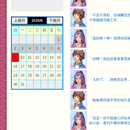
「不是不喜歡，但偶爾也
子再繼續演藝工作。」
2026/8
日
一
二
三
四
五
六
「真的嗎？啊！我帶你回
1
2
3
4
5
6
7
8
9
10
11
12
13
14
15
「好啊！我也想看看養育
16
17
18
19
20
21
22
23
24
25
26
27
28
29
「太好了。」路敏笑起來
30
31
「敏敏覺得最辛苦的地方
「就是一些不能隨心所欲
抓小偷，看到不爽的事情