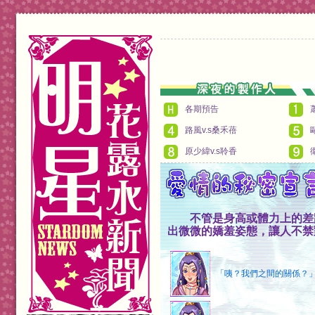
各期預告
路風v.s桑禾蓓
原少緯v.s聆香
不管是身高或體力上的差距
出微微的嬌羞姿態，讓人不禁
「咦？我們之間的關係？